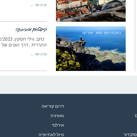
קרא עוד ←
קייפטאון וסביבתה
כתבות ויומני מסע - אפריקה
ההררית ; דרך הגנים של 
קרא עוד ←
דרום קוריאה
ס
גאורגיה
אירלנד
סלבדור
טיול לאתיופיה