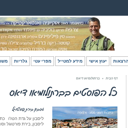
רצאות
יעוץ אישי
מידע למטייל
מפרי עטי
גלריות
משו
דף הבית
»
ברתולומיאו דיאס
כל הפוסטים ב
ברתולומיאו דיאס
ליסבון בירת פורטוגל
כתבות ויומני מסע - אירופה
ליסבון, בירת פורטוגל וס