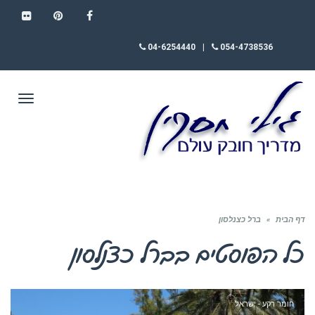
FLICKR
PINTEREST
FACEBOOK
04-6254440
|
054-4738536
תפריט
דף הבית
»
ברל כצנלסון
כל הפוסטים ב
ברל כצנלסון
חומר רקע - ישראל