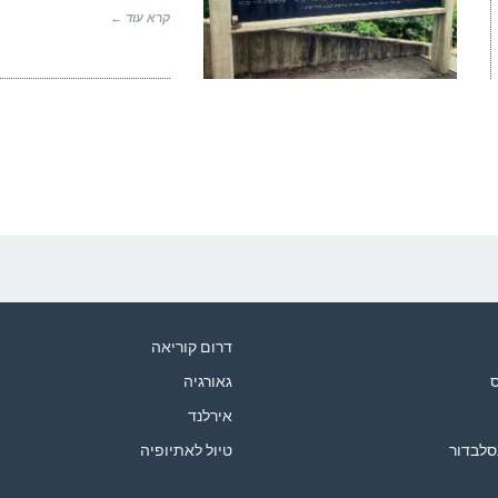
קרא עוד ←
דרום קוריאה
ס
גאורגיה
אירלנד
סלבדור
טיול לאתיופיה