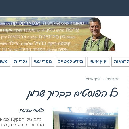
רצאות
יעוץ אישי
מידע למטייל
מפרי עטי
גלריות
משו
דף הבית
»
ברוך שרמן
כל הפוסטים ב
ברוך שרמן
הטבח בפינסק
חומר רקע - אירופה
מהסיור בקיבוץ גבת, שנבנ