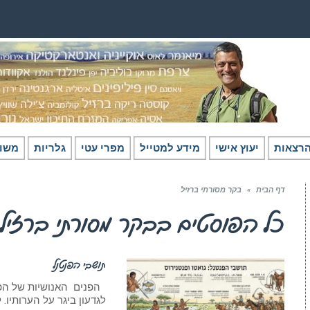
רצאות
יעוץ אישי
מידע למטייל
מפרי עטי
גלריות
משו
דף הבית
»
בקר מסורתי ברזיל
כל הפוסטים ב
בקר מסורתי ברזיל
תושבי הפנטנל
חומר רקע - אמריקה הלטינית
לגדעון ביגר על הערותיו.