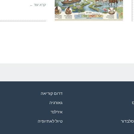
קרא עוד ←
דרום קוריאה
ס
גאורגיה
אירלנד
סלבדור
טיול לאתיופיה