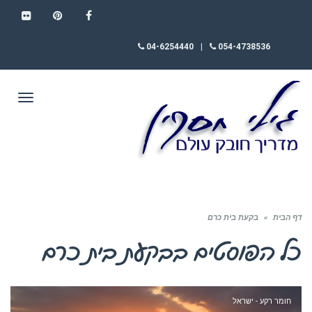
FLICKR
PINTEREST
FACEBOOK
04-6254440
|
054-4738536
תפריט
דף הבית
»
בקעת בית כרם
כל הפוסטים ב
בקעת בית כרם
חומר רקע - ישראל