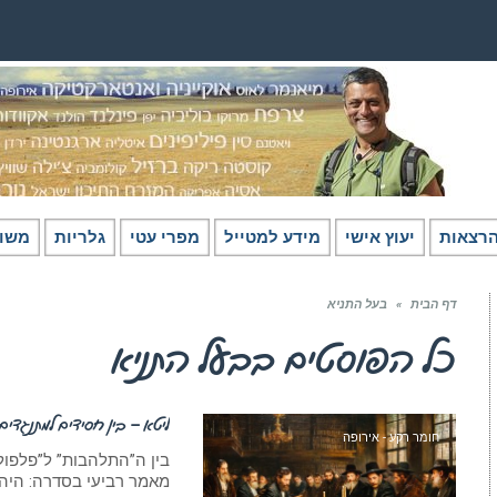
רצאות
יעוץ אישי
מידע למטייל
מפרי עטי
גלריות
משו
דף הבית
»
בעל התניא
כל הפוסטים ב
בעל התניא
ליטא – בין חסידים למתנגדים
חומר רקע - אירופה
בין ה”התלהבות” ל”פלפו
מאמר רביעי בסדרה: היהדות ש