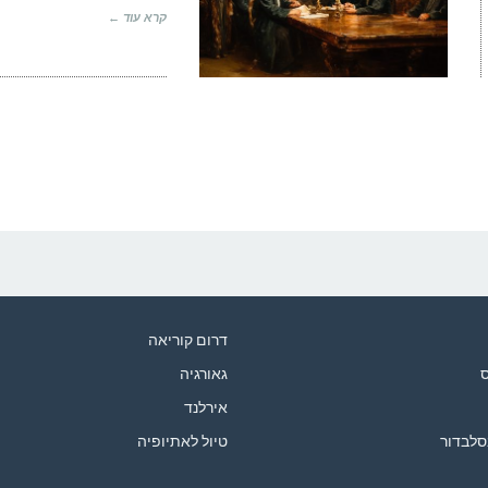
קרא עוד ←
דרום קוריאה
ס
גאורגיה
אירלנד
סלבדור
טיול לאתיופיה