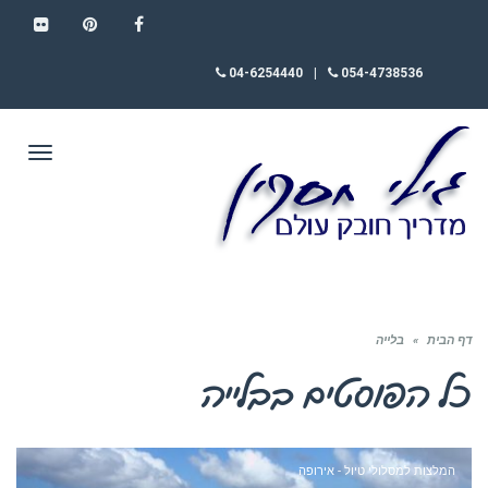
FLICKR
PINTEREST
FACEBOOK
04-6254440
|
054-4738536
תפריט
דף הבית
»
בלייה
כל הפוסטים ב
בלייה
המלצות למסלולי טיול - אירופה