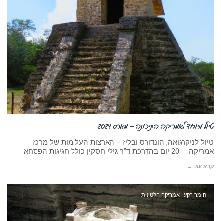
טיול מיוחד לאמריקה התיכונה – מארס 2024
טיול לניקרגואה, הונדורס ובליז – הארצות העלומות של מרכז
אמריקה 20 יום בהדרכת ד”ר גילי חסקין כולל חגיגות הפסחא
קרא עוד ←
חומר רקע - אמריקה הלטינית