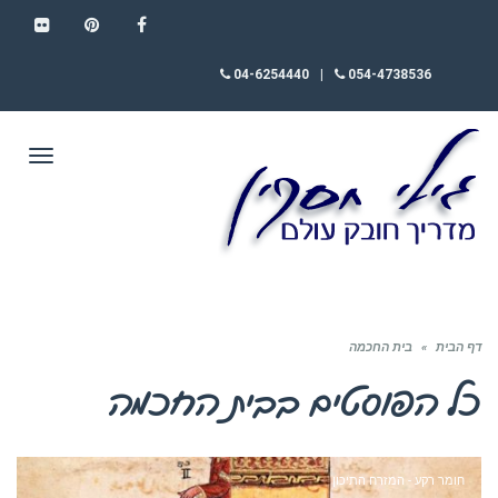
FLICKR
PINTEREST
FACEBOOK
04-6254440
|
054-4738536
תפריט
דף הבית
»
בית החכמה
כל הפוסטים ב
בית החכמה
חומר רקע - המזרח התיכון