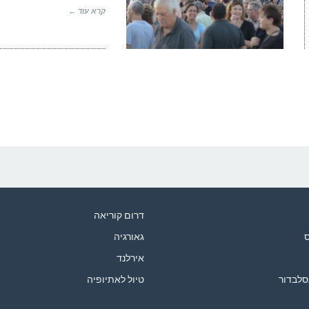
קרא עוד ←
דרום קוריאה
ס
גאורגיה
אירלנד
סלבדור
טיול לאתיופיה