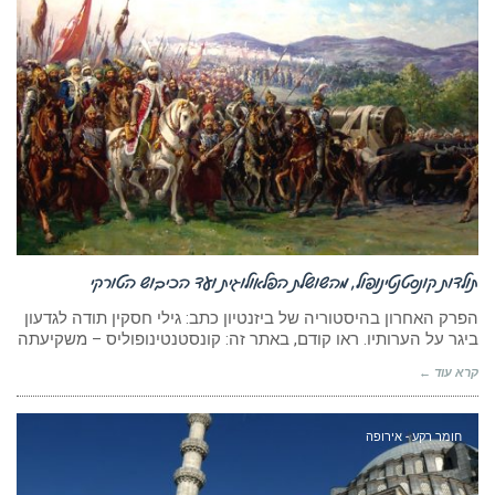
תולדות קונסטנטינופול, מהשושלת הפלאולוגית ועד הכיבוש הטורקי
הפרק האחרון בהיסטוריה של ביזנטיון כתב: גילי חסקין תודה לגדעון
ביגר על הערותיו. ראו קודם, באתר זה: קונסטנטינופוליס – משקיעתה
קרא עוד ←
חומר רקע - אירופה