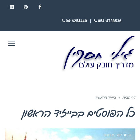
FLICKR
PINTEREST
FACEBOOK
04-6254440
|
054-4738536
תפריט
דף הבית
»
בייזיד הראשון
כל הפוסטים ב
בייזיד הראשון
חומר רקע - אירופה