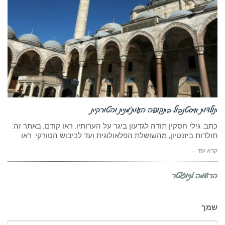
תולדות איסטנבול בתקופה העות’מנית והטורקית
כתב: גילי חסקין תודה לגדעון ביגר על הערותיו. ראו קודם, באתר זה:
תולדות ביזנטיון, מהשושלת הפלאולוגית ועד לכיבוש הטורקי. ראו
קרא עוד ←
הרשמה לניוזלטר
שמך