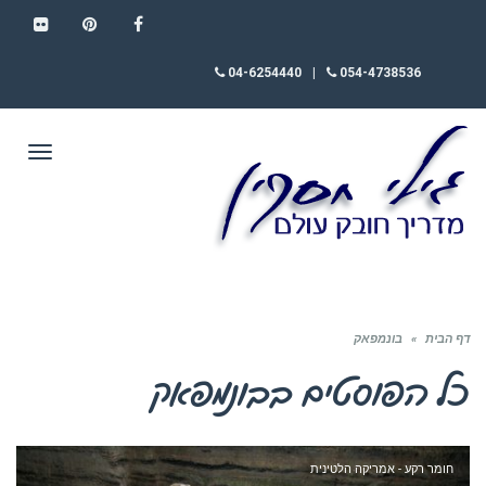
FLICKR
PINTEREST
FACEBOOK
04-6254440
|
054-4738536
תפריט
דף הבית
»
בונמפאק
כל הפוסטים ב
בונמפאק
חומר רקע - אמריקה הלטינית