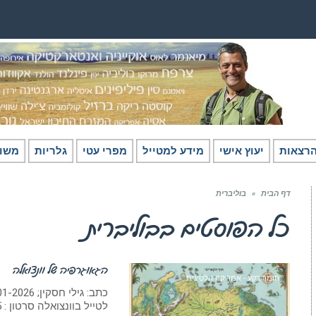
רצאות
יעוץ אישי
מידע למטייל
מפרי עטי
גלריות
משו
דף הבית
»
בוליברית
כל הפוסטים ב
בוליברית
הגאוגרפיה של וונצואלה
חומר רקע - אמריקה הלטינית
לטייל בוונצואלה סרטון : 25 תופעות גיאוגרפיות מיוחדות בוונצואלה