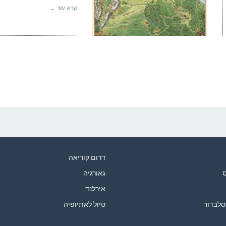
קרא עוד ←
דרום קוריאה
ס
גאורגיה
אירלנד
סלבדור
טיול לאתיופיה