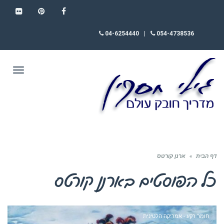
FLICKR
PINTEREST
FACEBOOK
04-6254440
|
054-4738536
תפריט
דף הבית
»
ארנן קורטס
כל הפוסטים ב
ארנן קורטס
חומר רקע - אמריקה הלטינית