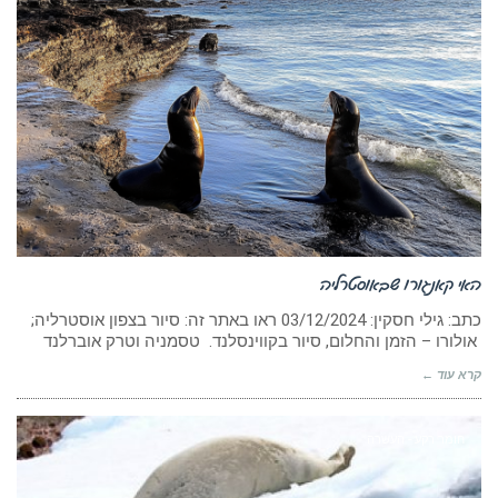
האי קאנגורו שבאוסטרליה
כתב: גילי חסקין: ‏03/12/2024 ראו באתר זה: סיור בצפון אוסטרליה;
אולורו – הזמן והחלום, סיור בקווינסלנד. טסמניה וטרק אוברלנד
קרא עוד ←
חומר רקע - העשרה