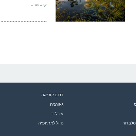
קרא עוד ←
דרום קוריאה
ס
גאורגיה
אירלנד
סלבדור
טיול לאתיופיה