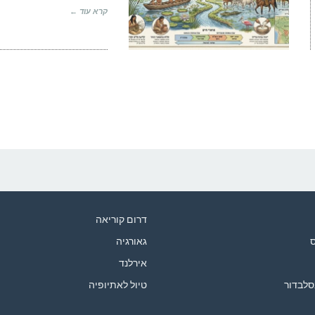
קרא עוד ←
דרום קוריאה
ס
גאורגיה
אירלנד
סלבדור
טיול לאתיופיה