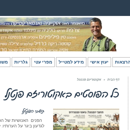
רצאות
יעוץ אישי
מידע למטייל
מפרי עטי
גלריות
משו
דף הבית
»
אקוטוריזם פנטנל
כל הפוסטים ב
אקוטוריזם פנטנל
תושבי הפנטנל
חומר רקע - אמריקה הלטינית
לגדעון ביגר על הערותיו.