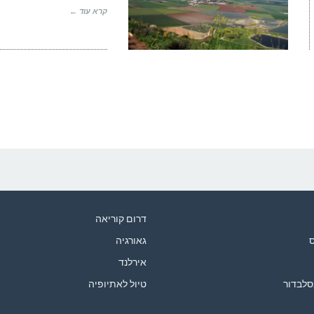
קרא עוד ←
דרום קוריאה
ס
גאורגיה
אירלנד
סלבדור
טיול לאתיופיה