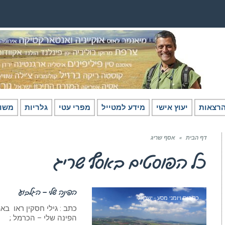
רצאות
יעוץ אישי
מידע למטייל
מפרי עטי
גלריות
משו
דף הבית
»
אסף שריג
כל הפוסטים ב
אסף שריג
הפינה שלי – הגלבוע
כתבות ויומני מסע - ישראל
כתב : גילי חסקין ראו בא
הפינה שלי – הכרמל ;