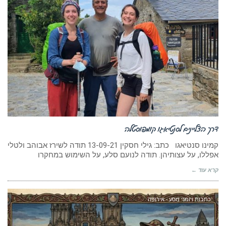
דרך הצליינים לסנטיאגו קומפוסטלה
קמינו סנטיאגו כתב: גילי חסקין 13-09-21 תודה לשירז אבוהב ולטלי
אפללו, על עצותיהן. תודה לנועם סלע, על השימוש במחקרו
קרא עוד ←
כתבות ויומני מסע - אירופה