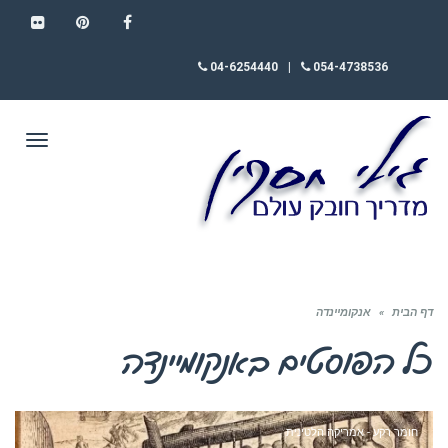
FLICKR
PINTEREST
FACEBOOK
04-6254440
|
054-4738536
תפריט
דף הבית
»
אנקומיינדה
כל הפוסטים ב
אנקומיינדה
חומר רקע - אמריקה הלטינית