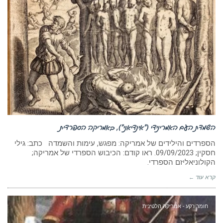
השמדת העם האמרינידי (“אינדיאני”), באמריקה הספרדית
הספרדים והילידים של אמריקה: מפגש, עימות והשמדה כתב: גילי
חסקין; ‏09/09/2023. ראו קודם: הכיבוש הספרדי של אמריקה;
הקולוניאליזם הספרדי.
קרא עוד ←
חומר רקע - אמריקה הלטינית