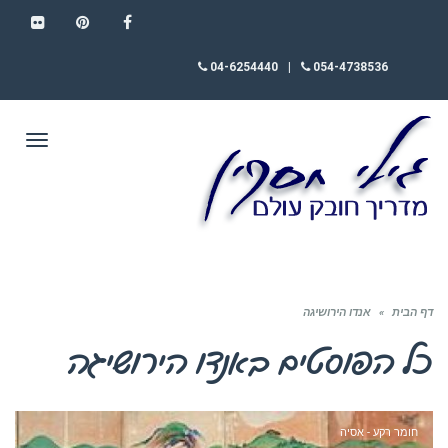
FLICKR
PINTEREST
FACEBOOK
04-6254440
|
054-4738536
תפריט
דף הבית
»
אנדו הירושיגה
כל הפוסטים ב
אנדו הירושיגה
חומר רקע - אסיה