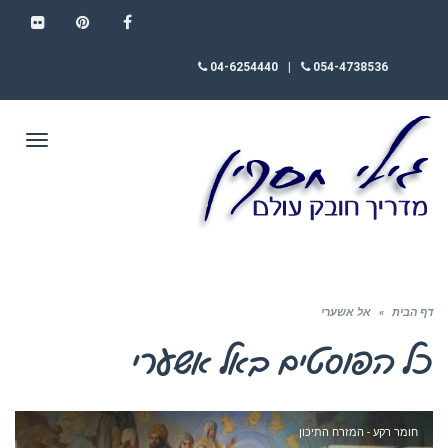
FLICKR
PINTEREST
FACEBOOK
04-6254440
|
054-4738536
תפריט
דף הבית
»
אל אשערי
כל הפוסטים ב
אל אשערי
חומר רקע - המזרח התיכון