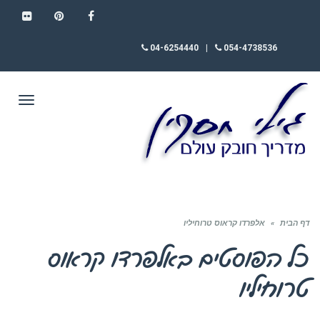
FLICKR
PINTEREST
FACEBOOK
04-6254440
|
054-4738536
תפריט
דף הבית
»
אלפרדו קראוס טרוחיליו
כל הפוסטים ב
אלפרדו קראוס
טרוחיליו