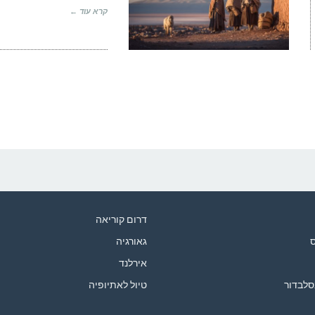
קרא עוד ←
דרום קוריאה
ס
גאורגיה
אירלנד
סלבדור
טיול לאתיופיה