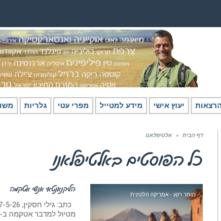
רצאות
יעוץ אישי
מידע למטייל
מפרי עטי
גלריות
משו
דף הבית
»
אלטיפלאנו
כל הפוסטים ב
אלטיפלאנו
הליקנאנטאי אנשי אטקמה
חומר רקע - אמריקה הלטינית
מטיול למדבר אטקמה ב-2019 המאמר מיועד למטיילים