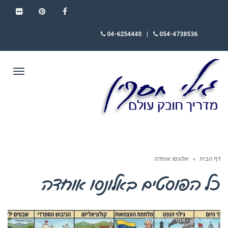
FLICKR
PINTEREST
FACEBOOK
04-6254440
|
054-4738536
תפריט
דף הבית
»
אלונסו אוחדה
כל הפוסטים ב
אלונסו אוחדה
חומר רקע - אמריקה הלטינית