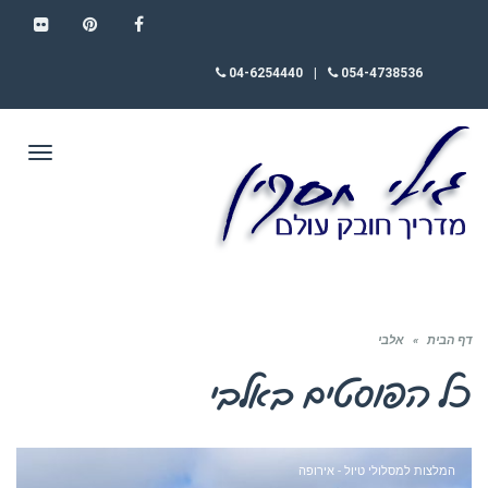
FLICKR
PINTEREST
FACEBOOK
04-6254440
|
054-4738536
תפריט
דף הבית
»
אלבי
כל הפוסטים ב
אלבי
המלצות למסלולי טיול - אירופה