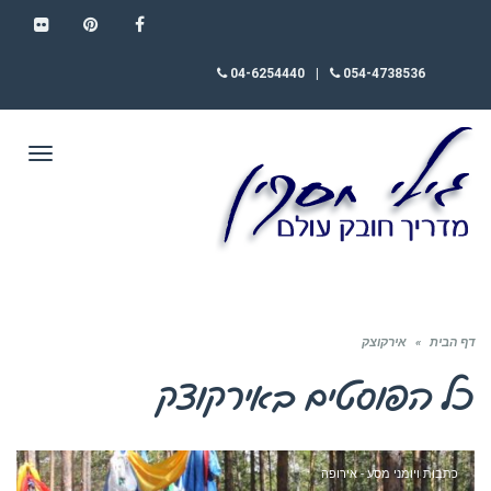
FLICKR
PINTEREST
FACEBOOK
04-6254440
|
054-4738536
תפריט
דף הבית
»
אירקוצק
כל הפוסטים ב
אירקוצק
כתבות ויומני מסע - אירופה