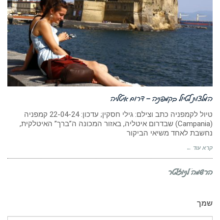
המלצות לטיול בקמפניה – דרום איטליה
טיול לקמפניה כתב וצילם: גילי חסקין; עדכון: 22-04-24 קמפניה
(Campania) שבדרום איטליה, באזור המכונה ה”ברך” האיטלקית,
נחשבת לאחד משיאי הביקור
קרא עוד ←
הרשמה לניוזלטר
שמך