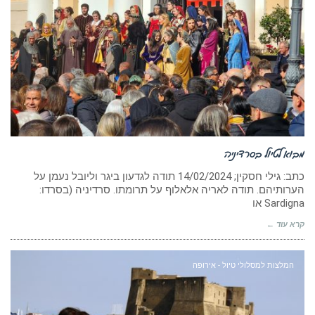
מבוא לטיול בסרדיניה
כתב: גילי חסקין; ‏14/02/2024 תודה לגדעון ביגר וליובל נעמן על
הערותיהם. תודה לאריה אלאלוף על תרומתו. סרדיניה (בסרדו:
Sardigna או
קרא עוד ←
המלצות למסלולי טיול - אירופה