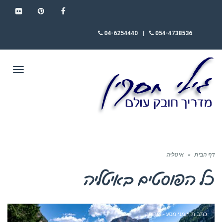
FLICKR
PINTEREST
FACEBOOK
04-6254440
|
054-4738536
תפריט
דף הבית
»
איטליה
כל הפוסטים ב
איטליה
כתבות ויומני מסע - אירופה