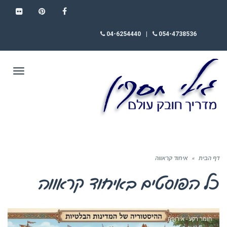
FLICKR
PINTEREST
FACEBOOK
04-6254440
|
054-4738536
תפריט
דף הבית
»
איחוד קראווה
כל הפוסטים ב
איחוד קראווה
חומר רקע - אירופה