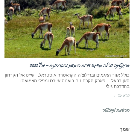
ארגנטינה וצ’ילה בדגש דרום היבשת והקרחונים – מרץ 2023
כולל אזור האגמים וברילוצ’ה הקראטרה אוסטראל, שייט אל הקרחון
סאן רפאל פארק הקרחונים בואנוס איירס ומפלי האיגואסו
בהדרכת גילי
קרא עוד ←
הרשמה לניוזלטר
שמך