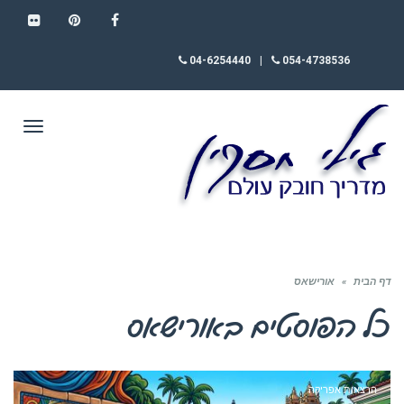
FLICKR
PINTEREST
FACEBOOK
04-6254440
|
054-4738536
תפריט
דף הבית
»
אורישאס
כל הפוסטים ב
אורישאס
הרצאות אפריקה