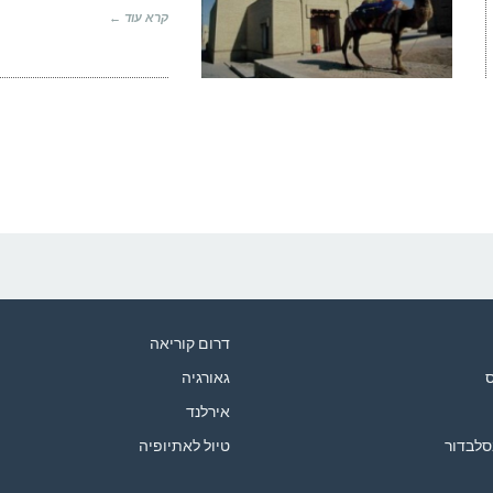
קרא עוד ←
דרום קוריאה
ס
גאורגיה
אירלנד
סלבדור
טיול לאתיופיה