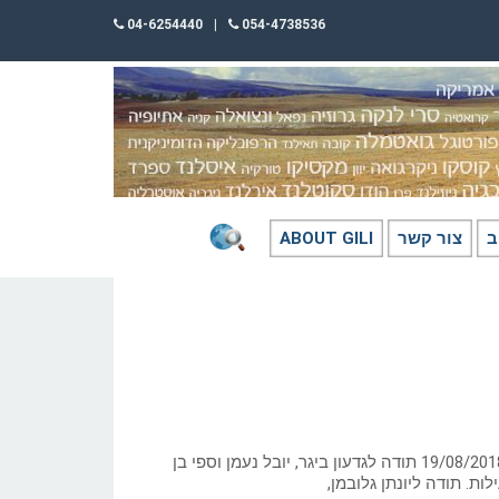
04-6254440
|
054-4738536
ב
צור קשר
ABOUT GILI
כתב וצילם: גילי חסקין ‏‏19/08/2018 תודה לגדעון ביגר, יובל נעמן וספי בן
ות. תודה ליונתן גלובמן,