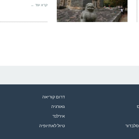
קרא עוד ←
דרום קוריאה
ס
גאורגיה
אירלנד
סלבדור
טיול לאתיופיה