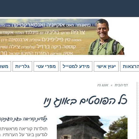
רצאות
יעוץ אישי
מידע למטייל
מפרי עטי
גלריות
משו
דף הבית
»
אונג ניו
כל הפוסטים ב
אונג ניו
תולדות קוריאה בעת העתיקה
חומר רקע - אסיה
תולדות קוריאה מראשיתה 
לגדעון ביגר על הערותיו. 