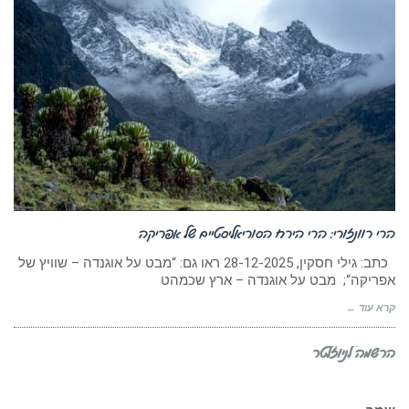
הרי רוונזורי: הרי הירח הסוריאליסטיים של אפריקה
כתב: גילי חסקין, 28-12-2025 ראו גם: “מבט על אוגנדה – שוויץ של
אפריקה“; מבט על אוגנדה – ארץ שכמהט
קרא עוד ←
הרשמה לניוזלטר