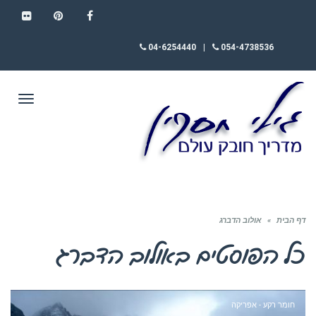
FLICKR
PINTEREST
FACEBOOK
04-6254440
|
054-4738536
תפריט
דף הבית
»
אולוב הדברג
כל הפוסטים ב
אולוב הדברג
חומר רקע - אפריקה