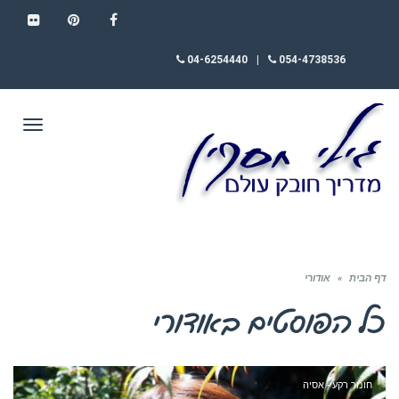
FLICKR
PINTEREST
FACEBOOK
04-6254440
|
054-4738536
תפריט
דף הבית
»
אודורי
כל הפוסטים ב
אודורי
חומר רקע - אסיה