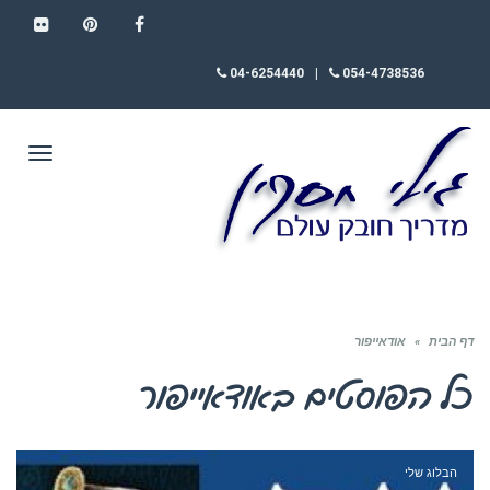
FLICKR
PINTEREST
FACEBOOK
04-6254440
|
054-4738536
תפריט
דף הבית
»
אודאייפור
כל הפוסטים ב
אודאייפור
הבלוג שלי