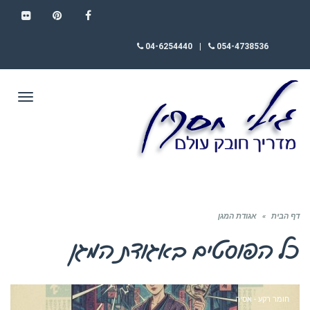
FLICKR
PINTEREST
FACEBOOK
04-6254440
|
054-4738536
תפריט
דף הבית
»
אגודת המגן
כל הפוסטים ב
אגודת המגן
חומר רקע - אסיה