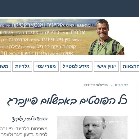
רצאות
יעוץ אישי
מידע למטייל
מפרי עטי
גלריות
משו
דף הבית
»
אבשלום פיינברג
כל הפוסטים ב
אבשלום פיינברג
ההגדה לבית בלקינד
חומר רקע - ישראל
לפרופ’ גדעון ביגר ולעפר