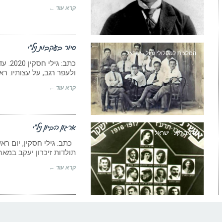
קרא עוד ←
סיור בעקבות ניל”י
המלצות למסלולי טיול - ישראל
ולעפר רגב, על עצותיו. ראו
קרא עוד ←
ארגון הביון ניל”י
חומר רקע - ישראל
תולדות זיכרון יעקב במאה
קרא עוד ←