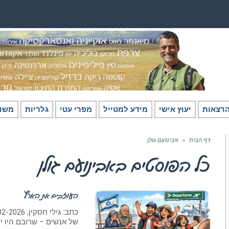
רצאות
יעוץ אישי
מידע למטייל
מפרי עטי
גלריות
משו
דף הבית
»
אבינועם גולן
כל הפוסטים ב
אבינועם גולן
העוזבים את הארץ
םירסומים 2026-2027
של אנשים – שרובם היו יכ