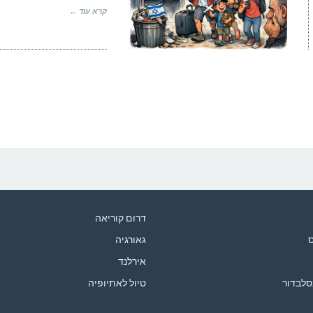
קרא עוד ←
דרום קוריאה
ס
גאורגיה
אירלנד
סלבדור
טיול לאתיופיה