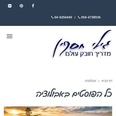
FLICKR
PINTEREST
FACEBOOK
04-6254440
|
054-4738536
תפריט
דף הבית
»
אבולוציה
כל הפוסטים ב
אבולוציה
חומר רקע - העשרה