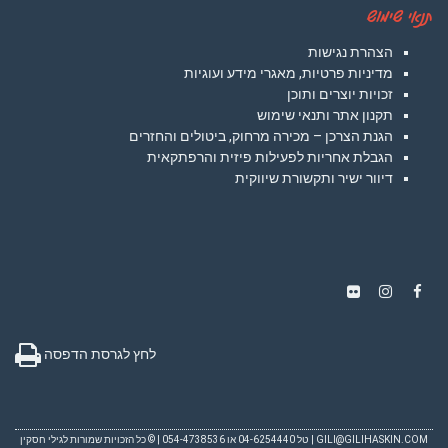
תנאי שימוש
הצהרת נגישות
מדיניות פרטיות, מאגרי מידע ועוגיות
זכויות יוצרים ותוכן
תקנון אתר ותנאי שימוש
הגנת הצרכן – מכירה מרחוק, ביטולים והחזרים
הגבלת אחריות לפעילות פיזית והרפתקאית
דיוור ישיר ותקשורת שיווקית
Instagram
Flickr
Facebook
לחץ לגרסת הדפסה
GILI@GILIHASKIN.COM
| טל 04-6254440 או 054-4738536 | © כל הזכויות שמורות לגילי חסקין