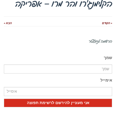
הקלימנג’רו והר מרו – אפריקה
« הקודם
הבא »
הרשמה לניוזלטר
שמך
אימייל