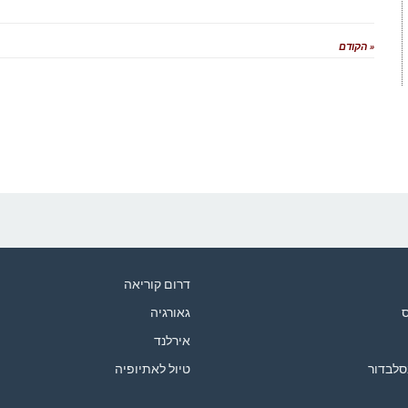
« הקודם
דרום קוריאה
ס
גאורגיה
אירלנד
סלבדור
טיול לאתיופיה