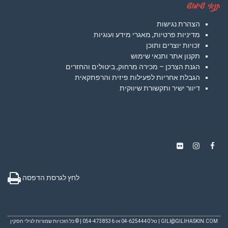
תנאי שימוש
הצהרת נגישות
מדיניות פרטיות, מאגרי מידע ועוגיות
זכויות יוצרים ותוכן
תקנון אתר ותנאי שימוש
הגנת הצרכן – מכירה מרחוק, ביטולים והחזרים
הגבלת אחריות לפעילות פיזית והרפתקאית
דיוור ישיר ותקשורת שיווקית
Instagram
Flickr
Facebook
לחץ לגרסת הדפסה
GILI@GILIHASKIN.COM
| טל 04-6254440 או 054-4738536 | © כל הזכויות שמורות לגילי חסקין