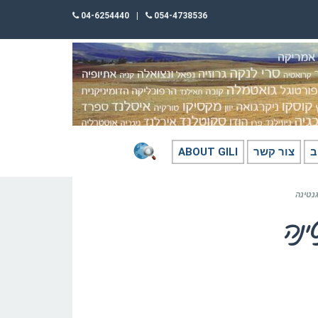
04-6254440
|
054-4738536
ב
צור קשר
ABOUT GILI
נטינה
ינה