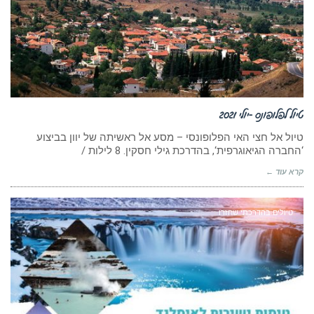
טיול לפלופונס -יולי 2021
טיול אל חצי האי הפלופונסי – מסע אל ראשיתה של יוון בביצוע
‘החברה הגיאוגרפית‘, בהדרכת גילי חסקין. 8 לילות /
קרא עוד ←
טיולים בהדרכתי שחזרו