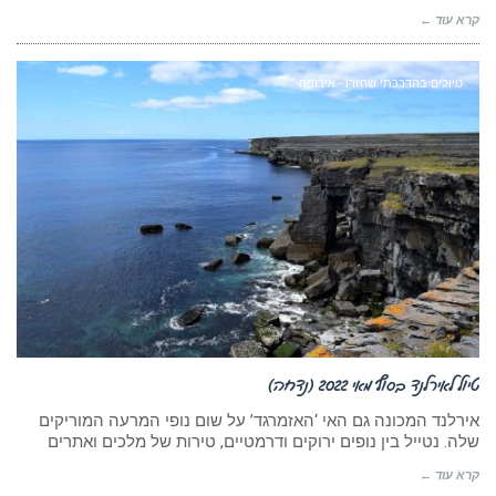
קרא עוד ←
טיולים בהדרכתי שחזרו - אירופה
טיול לאירלנד בסוף מאי 2022 (נדחה)
אירלנד המכונה גם האי ‘האזמרגד’ על שום נופי המרעה המוריקים
שלה. נטייל בין נופים ירוקים ודרמטיים, טירות של מלכים ואתרים
קרא עוד ←