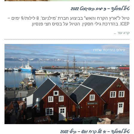
טיול לאיסלנד – 9 ימים באוגוסט 2022
טיול ל”ארץ הקרח והאש” בביצוע חברת ‘מילניום’. 8 לילות/9 ימים –
ICEP. בהדרכת גילי חסקין. הטיול על בסיס חצי פנסיון.
קרא עוד ←
טיולים בהדרכתי שחזרו
טיול לאיסלנד – אי של קרח ואש – ביולי 2022