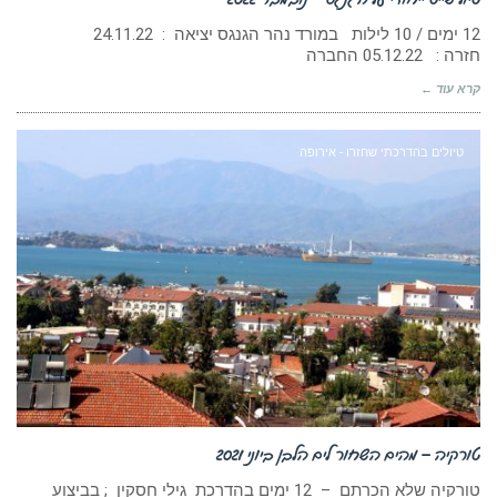
12 ימים / 10 לילות במורד נהר הגנגס יציאה : 24.11.22
חזרה : 05.12.22 החברה
קרא עוד ←
טיולים בהדרכתי שחזרו - אירופה
טורקיה – מהים השחור לים הלבן ביוני 2021
טורקיה שלא הכרתם – 12 ימים בהדרכת גילי חסקין ; בביצוע