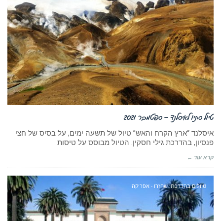
טיול סתיו לאיסלנד – ספטמבר 2021
איסלנד “ארץ הקרח והאש” טיול של תשעה ימים, על בסיס של חצי
פנסיון, בהדרכת גילי חסקין. הטיול מבוסס על טיסות
קרא עוד ←
טיולים בהדרכתי שחזרו - אפריקה