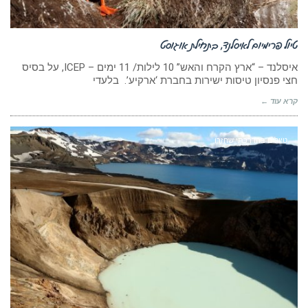
טיול פרימיום לאיסלנד, בתחילת אוגוסט
איסלנד – “ארץ הקרח והאש” 10 לילות/ 11 ימים – ICEP, על בסיס
חצי פנסיון טיסות ישירות בחברת ‘ארקיע’. בלעדי
קרא עוד ←
טיולים בהדרכתי שחזרו