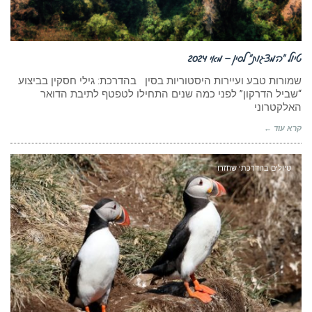
טיול “המצגות” לסין – מאי 2024
שמורות טבע ועיירות היסטוריות בסין בהדרכת: גילי חסקין בביצוע
“שביל הדרקון” לפני כמה שנים התחילו לטפטף לתיבת הדואר
האלקטרוני
קרא עוד ←
טיולים בהדרכתי שחזרו