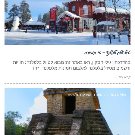
טיול שלג ללפלנד – 10 במארס.
בהדרכת : גילי חסקין, ראו באתר זה: מבוא לטיול בלפלנד ; חוויות
ורשמים מטיול בלפלנד לאלבום תמונות מלפלנד זהו
קרא עוד ←
טיולים בהדרכתי שחזרו - אמריקה הלטינית