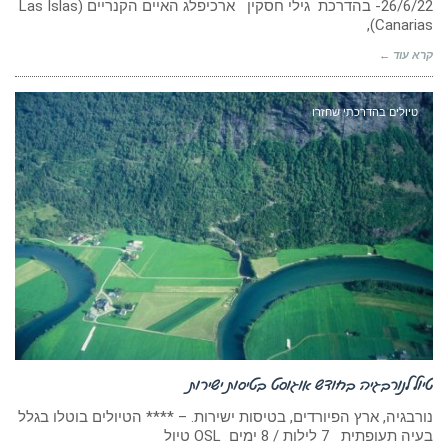
26/6/22- בהדרכת גילי חסקין ארכיפלג האיים הקנריים (Las Islas
Canarias),
קרא עוד ←
טיולים בהדרכתי שחזרו
טיול לנורבגיה בחודש אוגוסט בטיסות ישירות
נורבגיה, ארץ הפיורדים, בטיסות ישירות. – **** הטיולים בוטלו בגלל
בעיה תעופתית 7 לילות / 8 ימים OSL טיול