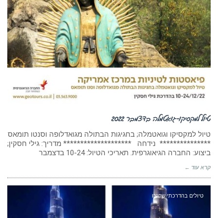
טיול למקסיקו-גואטמלה בדצמבר 2022
טיול למקסיקו וגואטמלה; בחגיגות הבתולה מגואדלופה וסנטו תומאס
*************** נידחה ******************** מדריך: גילי חסקין;
ביצוע: החברה הגיאוגרפית. תאריכי הטיול: 10-24 בדצמבר
קרא עוד ←
טיולים בהדרכתי שחזרו