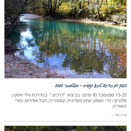
טיולים בהדרכתי שחזרו
צפון יוון בדגש טבע ונופים – ספטמבר 2022
15-22 ספטמבר (8 ימים) בביצוע “דרכים “ בהדרכת גילי חסקין
סלוניקי, הרי הצפון, עמק מקדוניה, קסטוריה, חבל אפירוס, כפרי
הזגוריה,
קרא עוד ←