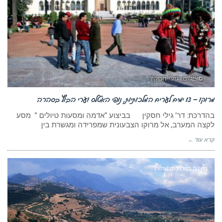
מרוקו – 13 ימים לערים המלכותיות, נופי האטלס וערי הבוץ בסהרה
בהדרכת: דר’ גילי חסקין בביצוע “אדמה ומסעות טיולים ” מסע
לקצה המערב, אל מרוקו הצבעונית שמפרידה ומגשרת בין
קרא עוד ←
טיולים בהדרכתי שחזרו