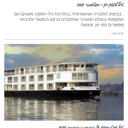
טיול לצפון יוון – ספטמבר 2021
בביצוע ‘החברה הגיאוגרפית‘, בהדרכת גילי חסקין. מעטים הם
המקומות בעולם המערבי שהתברכו ברקע היסטורי ותרבותי
מפוארים כמו יוון. מעטות
קרא עוד ←
טיולים בהדרכתי שחזרו
טיול שייט ייחודי על הגנגס – נובמבר 2022