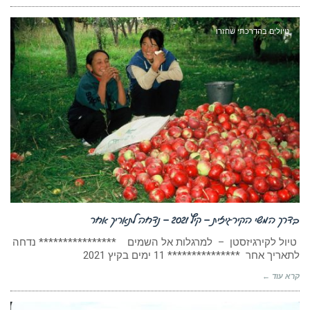
טיולים בהדרכתי שחזרו
בדרך המשי הקירגיזית – קיץ 2021 – נדחה לתאריך אחר
טיול לקירגיזסטן – למרגלות אל השמים **************** נדחה
לתאריך אחר *************** 11 ימים בקיץ 2021
קרא עוד ←