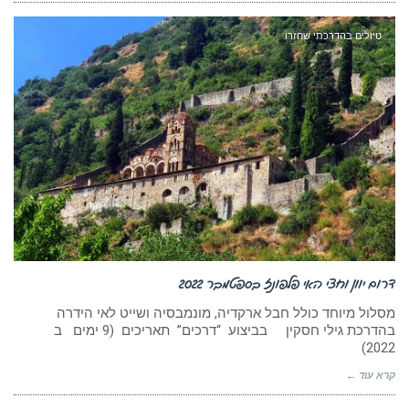
טיולים בהדרכתי שחזרו
דרום יוון וחצי האי פלפונז בספטמבר 2022
מסלול מיוחד כולל חבל ארקדיה, מונמבסיה ושייט לאי הידרה
בהדרכת גילי חסקין בביצוע “דרכים” תאריכים (9 ימים ב
2022)
קרא עוד ←