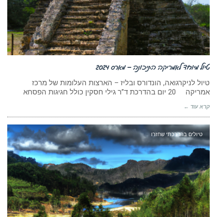
טיול מיוחד לאמריקה התיכונה – מארס 2024
טיול לניקרגואה, הונדורס ובליז – הארצות העלומות של מרכז
אמריקה 20 יום בהדרכת ד”ר גילי חסקין כולל חגיגות הפסחא
קרא עוד ←
טיולים בהדרכתי שחזרו