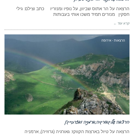
הרצאה על הר אתוס שביוון, על נופיו ומנזריו כתב וצילם: גילי
חסקין מנזרים תמיד משכו אותי בעבותות
קרא עוד ←
הרצאות - אירופה
הרצאה על:גאורגיה,ארמניה ואזרבייג’ן
הרצאה על טיול בארצות הקווקז: גאורגיה (גרוזיה), ארמניה