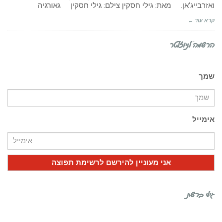
ואזרבייג’אן. מאת: גילי חסקין צילם: גילי חסקין גאורגיה
קרא עוד ←
הרשמה לניוזלטר
שמך
אימייל
גילי ברשת