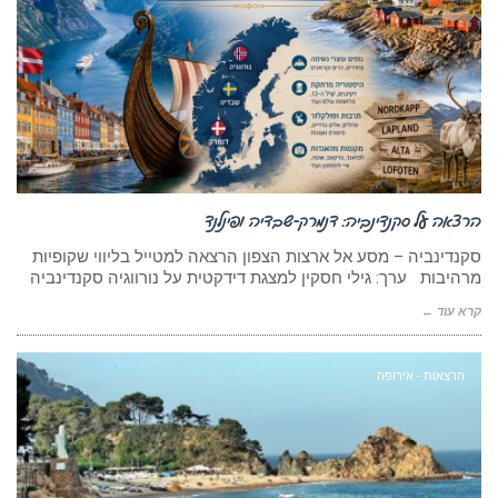
הרצאה על סקנדינביה: דנמרק-שבדיה ופינלנד
סקנדינביה – מסע אל ארצות הצפון הרצאה למטייל בליווי שקופיות
מרהיבות ערך: גילי חסקין למצגת דידקטית על נורווגיה סקנדינביה
קרא עוד ←
הרצאות - אירופה