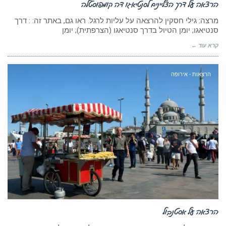
הרצאה על דרך הצליינים לסנטיאגו דה קומפוסטלה
מרצה: גילי חסקין להרצאה על עליות לרגל. ראו גם, באתר זה: : דרך
סנטיאגו; יומן הטיול בדרך סנטיאגו (הצרפתית); יומן
קרא עוד ←
הרצאות - אירופה
הרצאה על אסטנבול